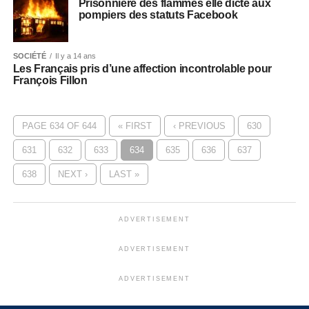
Prisonnière des flammes elle dicte aux
pompiers des statuts Facebook
SOCIÉTÉ
Il y a 14 ans
Les Français pris d’une affection incontrolable pour
François Fillon
PAGE 634 OF 644
« FIRST
‹ PREVIOUS
630
631
632
633
634
635
636
637
638
NEXT ›
LAST »
ADVERTISEMENT
ADVERTISEMENT
ADVERTISEMENT