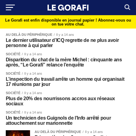
Le Gorafi est enfin disponible en journal papier !
Abonnez-vous ou
on tue votre chat.
AU DELÀ DU PÉRIPHÉRIQUE
Il y a 14 ans
Le dernier utilisateur d’ICQ regrette de ne plus avoir
personne à qui parler
SOCIÉTÉ
Il y a 14 ans
Disparition du chat de la mère Michel : cinquante ans
après, “Le Gorafi” relance l’enquête
SOCIÉTÉ
Il y a 14 ans
L’inspection du travail arrête un homme qui organisait
17 réunions par jour
SOCIÉTÉ
Il y a 14 ans
Plus de 20% des nourrissons accros aux réseaux
sociaux
SOCIÉTÉ
Il y a 14 ans
Un technicien des Guignols de l’Info arrêté pour
attouchement sur marionnette
AU DELÀ DU PÉRIPHÉRIQUE
Il y a 14 ans