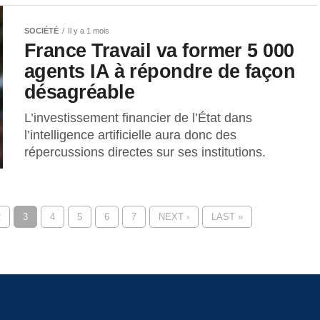
SOCIÉTÉ
Il y a 1 mois
France Travail va former 5 000
agents IA à répondre de façon
désagréable
L’investissement financier de l’État dans
l’intelligence artificielle aura donc des
répercussions directes sur ses institutions.
2
3
4
5
6
7
NEXT ›
LAST »