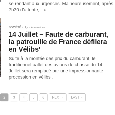
se rendant aux urgences. Malheureusement, après
7h30 d’attente, il a...
SOCIÉTÉ
Il y a 4 semaines
14 Juillet – Faute de carburant,
la patrouille de France défilera
en Vélibs’
Suite à la montée des prix du carburant, le
traditionnel ballet des avions de chasse du 14
Juillet sera remplacé par une impressionnante
procession en vélibs’.
2
3
4
5
6
NEXT ›
LAST »