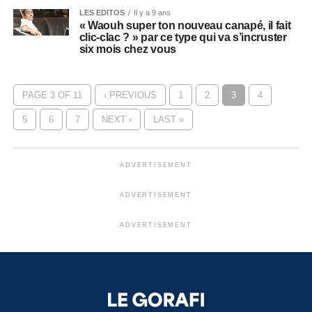
LES EDITOS
Il y a 9 ans
« Waouh super ton nouveau canapé, il fait
clic-clac ? » par ce type qui va s’incruster
six mois chez vous
PAGE 3 OF 11
‹ PREVIOUS
1
2
3
4
5
6
7
NEXT ›
LAST »
ADVERTISEMENT
ADVERTISEMENT
ADVERTISEMENT