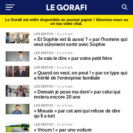
Le Gorafi est enfin disponible en journal papier !
Abonnez-vous ou
on tue votre chat.
LES EDITOS
Il y a 8 ans
« Et Sophie est là aussi ? » par l’homme qui
veut sûrement sortir avec Sophie
LES EDITOS
Il y a 8 ans
« Je vais le dire » par votre petit frère
LES EDITOS
Il y a 8 ans
« Quand on veut, on peut ! » par ce type qui
a hérité de l’entreprise familiale
LES EDITOS
Il y a 9 ans
« Demain je pose ma dem’» par celui qui
restera encore 20 ans
LES EDITOS
Il y a 9 ans
« Mouais » par cet ami qui refuse de dire
qu’il a tort
LES EDITOS
Il y a 9 ans
« Vroum ! » par une voiture