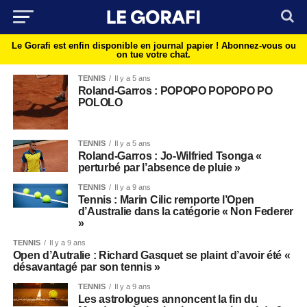
Le Gorafi est enfin disponible en journal papier !
Abonnez-vous ou
on tue votre chat.
TENNIS
Il y a 5 ans
Roland-Garros : POPOPO POPOPO PO
POLOLO
TENNIS
Il y a 5 ans
Roland-Garros : Jo-Wilfried Tsonga «
perturbé par l’absence de pluie »
TENNIS
Il y a 9 ans
Tennis : Marin Cilic remporte l’Open
d’Australie dans la catégorie « Non Federer
»
TENNIS
Il y a 9 ans
Open d’Autralie : Richard Gasquet se plaint d’avoir été «
désavantagé par son tennis »
TENNIS
Il y a 9 ans
Les astrologues annoncent la fin du