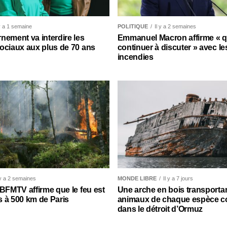
 y a 1 semaine
POLITIQUE
Il y a 2 semaines
nement va interdire les
Emmanuel Macron affirme « qu’
ociaux aux plus de 70 ans
continuer à discuter » avec le
incendies
 y a 2 semaines
MONDE LIBRE
Il y a 7 jours
 BFMTV affirme que le feu est
Une arche en bois transporta
 à 500 km de Paris
animaux de chaque espèce c
dans le détroit d’Ormuz