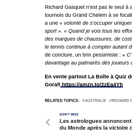
Richard Gasquet n’est pas le seul à 
tournois du Grand Chelem à se focalis
a une
« volonté de s’occuper uniquem
sport ». « Quand je vois tous les eff
des marques de chaussures, de cost
le tennis continue à compter autant d
de conclure, un brin pessimiste : «
C’
davantage au palmarès des joueurs qu
En vente partout La Boîte à Quiz 
Gorafi
https://amzn.to/2zEa4Yh
RELATED TOPICS:
AUSTRALIE
RICHARD 
DON'T MISS
Les astrologues annoncent l
du Monde après la victoire 