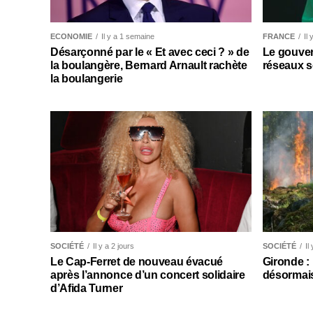
ECONOMIE
Il y a 1 semaine
FRANCE
Il
Désarçonné par le « Et avec ceci ? » de
Le gouver
la boulangère, Bernard Arnault rachète
réseaux s
la boulangerie
SOCIÉTÉ
Il y a 2 jours
SOCIÉTÉ
Il
Le Cap-Ferret de nouveau évacué
Gironde :
après l’annonce d’un concert solidaire
désormais
d’Afida Turner