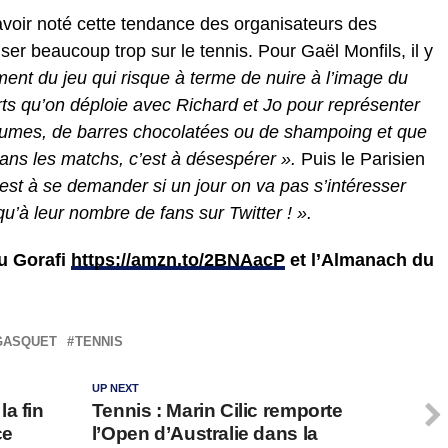
avoir noté cette tendance des organisateurs des
er beaucoup trop sur le tennis. Pour Gaël Monfils, il y
ent du jeu qui risque à terme de nuire à l’image du
orts qu’on déploie avec Richard et Jo pour représenter
umes, de barres chocolatées ou de shampoing et que
ans les matchs, c’est à désespérer ».
Puis le Parisien
est à se demander si un jour on va pas s’intéresser
’à leur nombre de fans sur Twitter ! ».
du Gorafi
https://amzn.to/2BNAacP
et l’Almanach du
GASQUET
TENNIS
UP NEXT
a fin
Tennis : Marin Cilic remporte
ce
l’Open d’Australie dans la