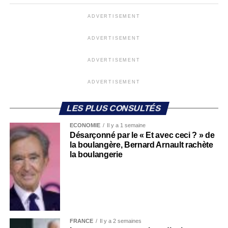
ADVERTISEMENT
ADVERTISEMENT
ADVERTISEMENT
ADVERTISEMENT
LES PLUS CONSULTÉS
ECONOMIE
Il y a 1 semaine
Désarçonné par le « Et avec ceci ? » de
la boulangère, Bernard Arnault rachète
la boulangerie
FRANCE
Il y a 2 semaines