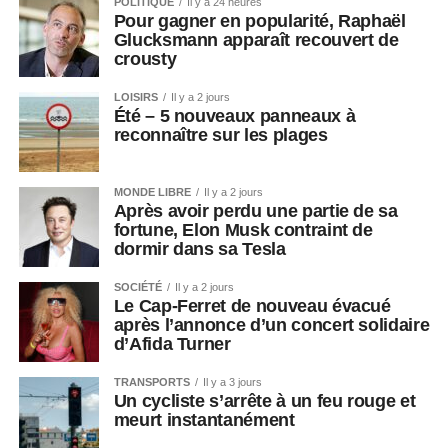
POLITIQUE
Il y a 24 heures
Pour gagner en popularité, Raphaël
Glucksmann apparaît recouvert de
crousty
LOISIRS
Il y a 2 jours
Été – 5 nouveaux panneaux à
reconnaître sur les plages
MONDE LIBRE
Il y a 2 jours
Après avoir perdu une partie de sa
fortune, Elon Musk contraint de
dormir dans sa Tesla
SOCIÉTÉ
Il y a 2 jours
Le Cap-Ferret de nouveau évacué
après l’annonce d’un concert solidaire
d’Afida Turner
TRANSPORTS
Il y a 3 jours
Un cycliste s’arrête à un feu rouge et
meurt instantanément