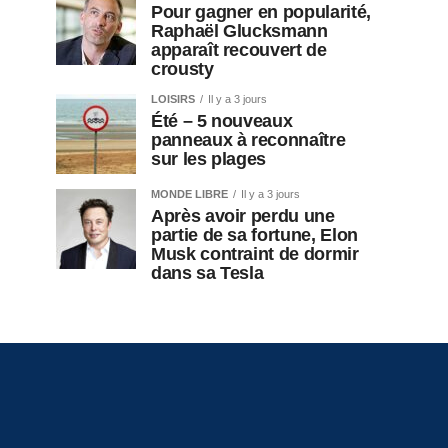
Pour gagner en popularité,
Raphaël Glucksmann
apparaît recouvert de
crousty
LOISIRS
Il y a 3 jours
Été – 5 nouveaux
panneaux à reconnaître
sur les plages
MONDE LIBRE
Il y a 3 jours
Après avoir perdu une
partie de sa fortune, Elon
Musk contraint de dormir
dans sa Tesla