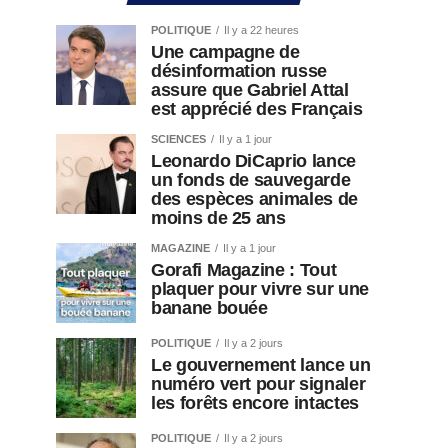
POLITIQUE
Il y a 22 heures
Une campagne de
désinformation russe
assure que Gabriel Attal
est apprécié des Français
SCIENCES
Il y a 1 jour
Leonardo DiCaprio lance
un fonds de sauvegarde
des espèces animales de
moins de 25 ans
MAGAZINE
Il y a 1 jour
Gorafi Magazine : Tout
plaquer pour vivre sur une
banane bouée
POLITIQUE
Il y a 2 jours
Le gouvernement lance un
numéro vert pour signaler
les forêts encore intactes
POLITIQUE
Il y a 2 jours