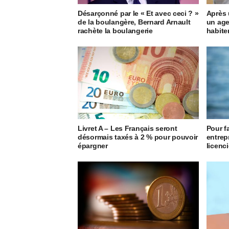
Désarçonné par le « Et avec ceci ? »
Après 
de la boulangère, Bernard Arnault
un age
rachète la boulangerie
habite
Livret A – Les Français seront
Pour f
désormais taxés à 2 % pour pouvoir
entrep
épargner
licenci