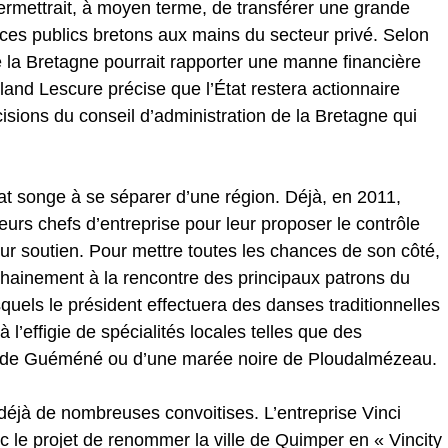
rmettrait, à moyen terme, de transférer une grande
vices publics bretons aux mains du secteur privé. Selon
e la Bretagne pourrait rapporter une manne financière
oland Lescure précise que l’État restera actionnaire
cisions du conseil d’administration de la Bretagne qui
.
tat songe à se séparer d’une région. Déjà, en 2011,
urs chefs d’entreprise pour leur proposer le contrôle
ur soutien. Pour mettre toutes les chances de son côté,
hainement à la rencontre des principaux patrons du
uels le président effectuera des danses traditionnelles
 l’effigie de spécialités locales telles que des
le de Guéméné ou d’une marée noire de Ploudalmézeau.
éjà de nombreuses convoitises. L’entreprise Vinci
ec le projet de renommer la ville de Quimper en « Vincity