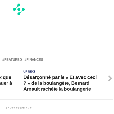
FEATURED
FINANCES
UP NEXT
x que
Désarçonné par le « Et avec ceci
nuer à
? » de la boulangère, Bernard
Arnault rachète la boulangerie
ADVERTISEMENT