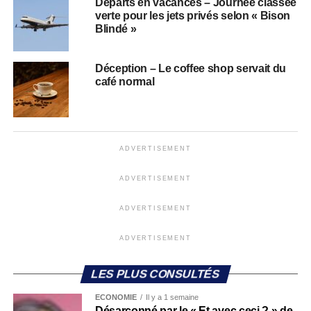
Départs en vacances – Journée classée
verte pour les jets privés selon « Bison
Blindé »
Déception – Le coffee shop servait du
café normal
ADVERTISEMENT
ADVERTISEMENT
ADVERTISEMENT
ADVERTISEMENT
LES PLUS CONSULTÉS
ECONOMIE
Il y a 1 semaine
Désarçonné par le « Et avec ceci ? » de