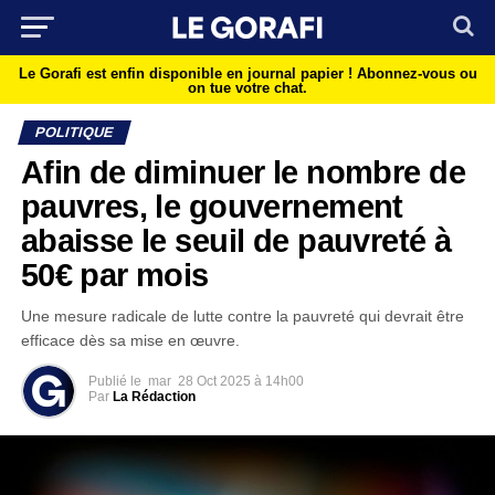
Le Gorafi est enfin disponible en journal papier !
Abonnez-vous ou
on tue votre chat.
POLITIQUE
Afin de diminuer le nombre de
pauvres, le gouvernement
abaisse le seuil de pauvreté à
50€ par mois
Une mesure radicale de lutte contre la pauvreté qui devrait être
efficace dès sa mise en œuvre.
Publié le
mar
28 Oct 2025 à 14h00
Par
La Rédaction