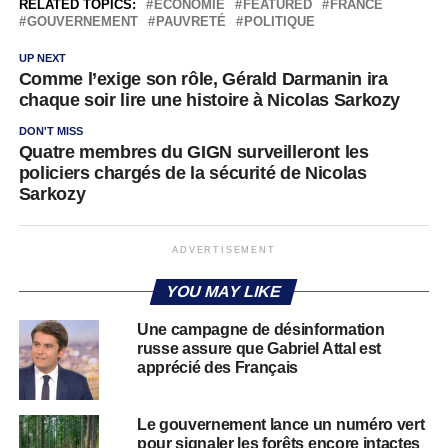
RELATED TOPICS:
ÉCONOMIE
FEATURED
FRANCE
GOUVERNEMENT
PAUVRETÉ
POLITIQUE
UP NEXT
Comme l’exige son rôle, Gérald Darmanin ira
chaque soir lire une histoire à Nicolas Sarkozy
DON'T MISS
Quatre membres du GIGN surveilleront les
policiers chargés de la sécurité de Nicolas
Sarkozy
ADVERTISEMENT
YOU MAY LIKE
Une campagne de désinformation
russe assure que Gabriel Attal est
apprécié des Français
Le gouvernement lance un numéro vert
pour signaler les forêts encore intactes