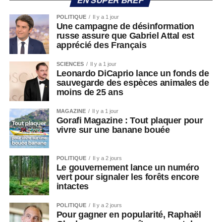
EN SUPER BREF
POLITIQUE
Il y a 1 jour
Une campagne de désinformation
russe assure que Gabriel Attal est
apprécié des Français
SCIENCES
Il y a 1 jour
Leonardo DiCaprio lance un fonds de
sauvegarde des espèces animales de
moins de 25 ans
MAGAZINE
Il y a 1 jour
Gorafi Magazine : Tout plaquer pour
vivre sur une banane bouée
POLITIQUE
Il y a 2 jours
Le gouvernement lance un numéro
vert pour signaler les forêts encore
intactes
POLITIQUE
Il y a 2 jours
Pour gagner en popularité, Raphaël