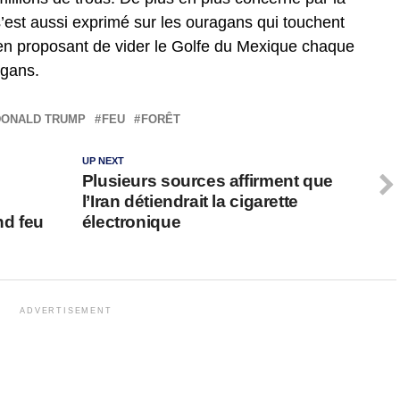
est aussi exprimé sur les ouragans qui touchent
 en proposant de vider le Golfe du Mexique chaque
agans.
DONALD TRUMP
FEU
FORÊT
UP NEXT
Plusieurs sources affirment que
l’Iran détiendrait la cigarette
nd feu
électronique
ADVERTISEMENT