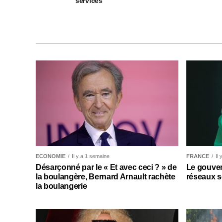
services
ECONOMIE
Il y a 1 semaine
FRANCE
Il
Désarçonné par le « Et avec ceci ? » de
Le gouver
la boulangère, Bernard Arnault rachète
réseaux s
la boulangerie