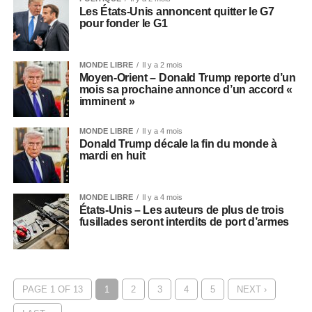
Les États-Unis annoncent quitter le G7
pour fonder le G1
MONDE LIBRE
Il y a 2 mois
Moyen-Orient – Donald Trump reporte d’un
mois sa prochaine annonce d’un accord «
imminent »
MONDE LIBRE
Il y a 4 mois
Donald Trump décale la fin du monde à
mardi en huit
MONDE LIBRE
Il y a 4 mois
États-Unis – Les auteurs de plus de trois
fusillades seront interdits de port d’armes
PAGE 1 OF 13
1
2
3
4
5
NEXT ›