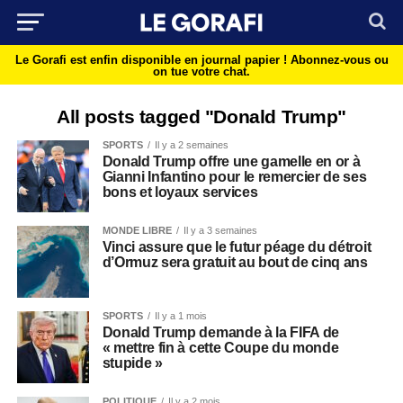
Le Gorafi est enfin disponible en journal papier !
Abonnez-vous ou
on tue votre chat.
All posts tagged "Donald Trump"
SPORTS
Il y a 2 semaines
Donald Trump offre une gamelle en or à
Gianni Infantino pour le remercier de ses
bons et loyaux services
MONDE LIBRE
Il y a 3 semaines
Vinci assure que le futur péage du détroit
d’Ormuz sera gratuit au bout de cinq ans
SPORTS
Il y a 1 mois
Donald Trump demande à la FIFA de
« mettre fin à cette Coupe du monde
stupide »
POLITIQUE
Il y a 2 mois