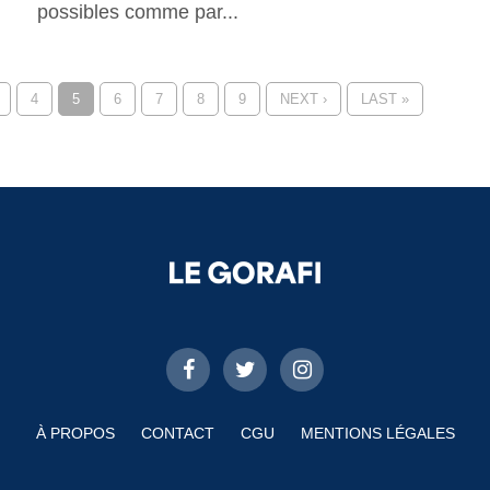
possibles comme par...
4
5
6
7
8
9
NEXT ›
LAST »
À PROPOS
CONTACT
CGU
MENTIONS LÉGALES