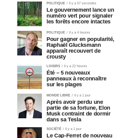
POLITIQUE
Il y a 57 secondes
Le gouvernement lance un
numéro vert pour signaler
les forêts encore intactes
POLITIQUE
Il y a 4 heures
Pour gagner en popularité,
Raphaël Glucksmann
apparaît recouvert de
crousty
LOISIRS
Il y a 22 heures
Été – 5 nouveaux
panneaux à reconnaître
sur les plages
MONDE LIBRE
Il y a 1 jour
Après avoir perdu une
partie de sa fortune, Elon
Musk contraint de dormir
dans sa Tesla
SOCIÉTÉ
Il y a 1 jour
Le Cap-Ferret de nouveau