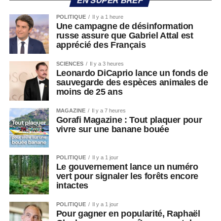
EN SUPER BREF
POLITIQUE
Il y a 1 heure
Une campagne de désinformation
russe assure que Gabriel Attal est
apprécié des Français
SCIENCES
Il y a 3 heures
Leonardo DiCaprio lance un fonds de
sauvegarde des espèces animales de
moins de 25 ans
MAGAZINE
Il y a 7 heures
Gorafi Magazine : Tout plaquer pour
vivre sur une banane bouée
POLITIQUE
Il y a 1 jour
Le gouvernement lance un numéro
vert pour signaler les forêts encore
intactes
POLITIQUE
Il y a 1 jour
Pour gagner en popularité, Raphaël