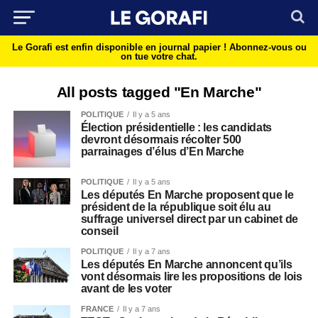
Le Gorafi est enfin disponible en journal papier !
Abonnez-vous ou
on tue votre chat.
All posts tagged "En Marche"
POLITIQUE
Il y a 5 ans
Élection présidentielle : les candidats
devront désormais récolter 500
parrainages d’élus d’En Marche
POLITIQUE
Il y a 5 ans
Les députés En Marche proposent que le
président de la république soit élu au
suffrage universel direct par un cabinet de
conseil
POLITIQUE
Il y a 7 ans
Les députés En Marche annoncent qu’ils
vont désormais lire les propositions de lois
avant de les voter
FRANCE
Il y a 7 ans