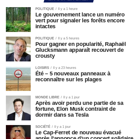
POLITIQUE
Il y a 1 heure
Le gouvernement lance un numéro
vert pour signaler les forêts encore
intactes
POLITIQUE
Il y a 5 heures
Pour gagner en popularité, Raphaël
Glucksmann apparaît recouvert de
crousty
LOISIRS
Il y a 23 heures
Été – 5 nouveaux panneaux à
reconnaître sur les plages
MONDE LIBRE
Il y a 1 jour
Après avoir perdu une partie de sa
fortune, Elon Musk contraint de
dormir dans sa Tesla
SOCIÉTÉ
Il y a 1 jour
Le Cap-Ferret de nouveau évacué
après l’annonce d’un concert solidaire