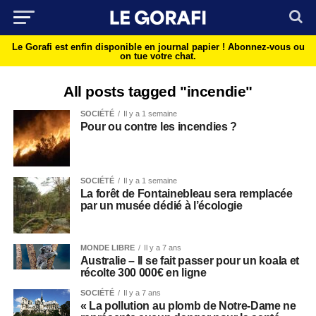
Le Gorafi est enfin disponible en journal papier !
Abonnez-vous ou
on tue votre chat.
All posts tagged "incendie"
SOCIÉTÉ
Il y a 1 semaine
Pour ou contre les incendies ?
SOCIÉTÉ
Il y a 1 semaine
La forêt de Fontainebleau sera remplacée
par un musée dédié à l’écologie
MONDE LIBRE
Il y a 7 ans
Australie – Il se fait passer pour un koala et
récolte 300 000€ en ligne
SOCIÉTÉ
Il y a 7 ans
« La pollution au plomb de Notre-Dame ne