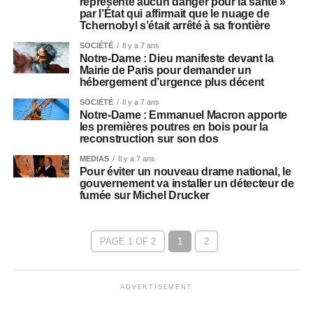
représente aucun danger pour la santé »
par l’État qui affirmait que le nuage de
Tchernobyl s’était arrêté à sa frontière
SOCIÉTÉ
Il y a 7 ans
Notre-Dame : Dieu manifeste devant la
Mairie de Paris pour demander un
hébergement d’urgence plus décent
SOCIÉTÉ
Il y a 7 ans
Notre-Dame : Emmanuel Macron apporte
les premières poutres en bois pour la
reconstruction sur son dos
MEDIAS
Il y a 7 ans
Pour éviter un nouveau drame national, le
gouvernement va installer un détecteur de
fumée sur Michel Drucker
PAGE 1 OF 2
1
2
ADVERTISEMENT