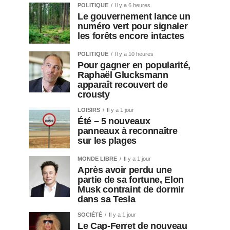
POLITIQUE
Il y a 6 heures
Le gouvernement lance un
numéro vert pour signaler
les forêts encore intactes
POLITIQUE
Il y a 10 heures
Pour gagner en popularité,
Raphaël Glucksmann
apparaît recouvert de
crousty
LOISIRS
Il y a 1 jour
Été – 5 nouveaux
panneaux à reconnaître
sur les plages
MONDE LIBRE
Il y a 1 jour
Après avoir perdu une
partie de sa fortune, Elon
Musk contraint de dormir
dans sa Tesla
SOCIÉTÉ
Il y a 1 jour
Le Cap-Ferret de nouveau