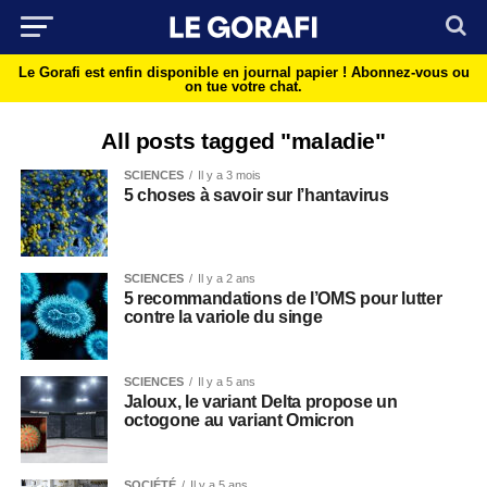
Le Gorafi est enfin disponible en journal papier !
Abonnez-vous ou
on tue votre chat.
All posts tagged "maladie"
SCIENCES
Il y a 3 mois
5 choses à savoir sur l’hantavirus
SCIENCES
Il y a 2 ans
5 recommandations de l’OMS pour lutter
contre la variole du singe
SCIENCES
Il y a 5 ans
Jaloux, le variant Delta propose un
octogone au variant Omicron
SOCIÉTÉ
Il y a 5 ans