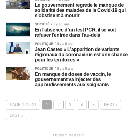
Le gouvernement regrette le manque de
solidarité des malades de la Covid-19 qui
s’obstinent à mourir
SOCIÉTÉ
Il y a 5 ans
En l’absence d’un test PCR, il se voit
refuser l’entrée dans l’au-delà
POLITIQUE
Il y a 5 ans
Jean Castex « L’apparition de variants
régionaux du coronavirus est une chance
pour les territoires »
POLITIQUE
Il y a 5 ans
En manque de doses de vaccin, le
gouvernement va injecter des
applaudissements aux soignants
PAGE 1 OF 21
1
2
3
4
5
NEXT ›
LAST »
ADVERTISEMENT