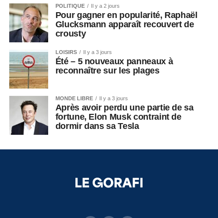
POLITIQUE
Il y a 2 jours
Pour gagner en popularité, Raphaël
Glucksmann apparaît recouvert de
crousty
LOISIRS
Il y a 3 jours
Été – 5 nouveaux panneaux à
reconnaître sur les plages
MONDE LIBRE
Il y a 3 jours
Après avoir perdu une partie de sa
fortune, Elon Musk contraint de
dormir dans sa Tesla