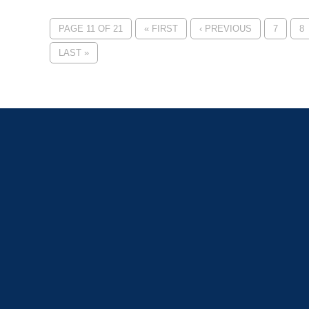
PAGE 11 OF 21
« FIRST
‹ PREVIOUS
7
8
LAST »