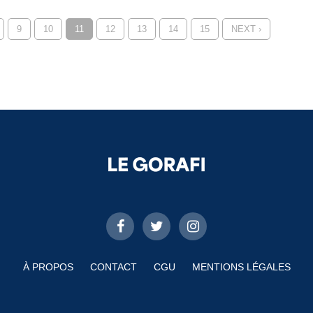
9
10
11
12
13
14
15
NEXT ›
À PROPOS
CONTACT
CGU
MENTIONS LÉGALES