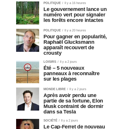
POLITIQUE
Il y a 16 heures
Le gouvernement lance un
numéro vert pour signaler
les forêts encore intactes
POLITIQUE
Il y a 20 heures
Pour gagner en popularité,
Raphaël Glucksmann
apparaît recouvert de
crousty
LOISIRS
Il y a 2 jours
Été – 5 nouveaux
panneaux à reconnaître
sur les plages
MONDE LIBRE
Il y a 2 jours
Après avoir perdu une
partie de sa fortune, Elon
Musk contraint de dormir
dans sa Tesla
SOCIÉTÉ
Il y a 2 jours
Le Cap-Ferret de nouveau