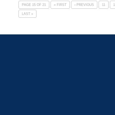
PAGE 15 OF 21
« FIRST
‹ PREVIOUS
11
1
LAST »