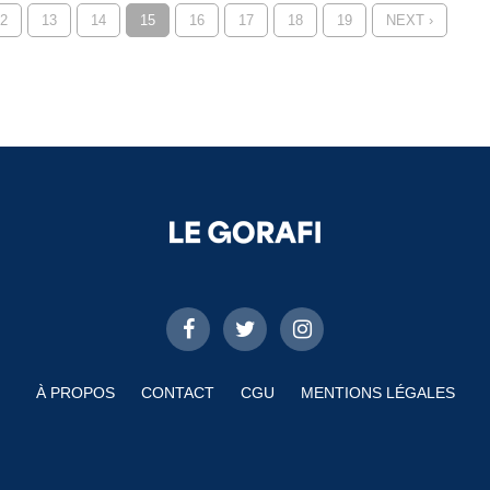
2
13
14
15
16
17
18
19
NEXT ›
À PROPOS
CONTACT
CGU
MENTIONS LÉGALES