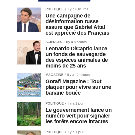
POLITIQUE
Il y a 6 heures
Une campagne de
désinformation russe
assure que Gabriel Attal
est apprécié des Français
SCIENCES
Il y a 8 heures
Leonardo DiCaprio lance
un fonds de sauvegarde
des espèces animales de
moins de 25 ans
MAGAZINE
Il y a 12 heures
Gorafi Magazine : Tout
plaquer pour vivre sur une
banane bouée
POLITIQUE
Il y a 1 jour
Le gouvernement lance un
numéro vert pour signaler
les forêts encore intactes
POLITIQUE
Il y a 1 jour