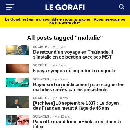
Le Gorafi est enfin disponible en journal papier !
Abonnez-vous ou
on tue votre chat.
All posts tagged "maladie"
SOCIÉTÉ
Il y a 7 ans
De retour d’un voyage en Thaïlande, il
s’installe en colocation avec ses MST
SOCIÉTÉ
Il y a 7 ans
5 pays sympas où importer la rougeole
SCIENCES
Il y a 9 ans
Bayer sort un médicament pour soigner les
maladies créées par les précédents
SOCIÉTÉ
Il y a 10 ans
[Archives] 18 septembre 1837 : Le doyen
des Français meurt à l’âge de 46 ans
SCIENCES
Il y a 12 ans
Pascal le grand frère: «Ebola c’est dans la
tête»