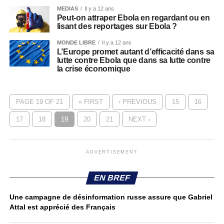
MEDIAS
Il y a 12 ans
Peut-on attraper Ebola en regardant ou en
lisant des reportages sur Ebola ?
MONDE LIBRE
Il y a 12 ans
L’Europe promet autant d’efficacité dans sa
lutte contre Ebola que dans sa lutte contre
la crise économique
PAGE 19 OF 21
« FIRST
‹ PREVIOUS
15
16
17
18
19
20
21
NEXT ›
ADVERTISEMENT
EN BREF
Une campagne de désinformation russe assure que Gabriel
Attal est apprécié des Français