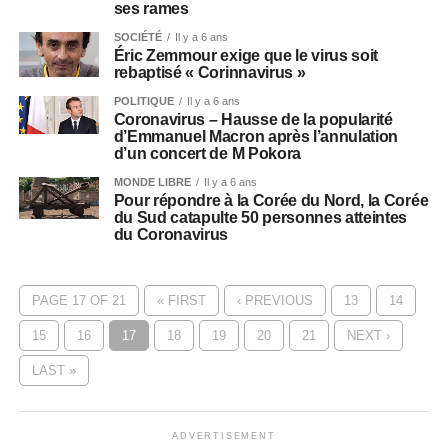
ses rames
SOCIÉTÉ
Il y a 6 ans
Éric Zemmour exige que le virus soit
rebaptisé « Corinnavirus »
POLITIQUE
Il y a 6 ans
Coronavirus – Hausse de la popularité
d’Emmanuel Macron après l’annulation
d’un concert de M Pokora
MONDE LIBRE
Il y a 6 ans
Pour répondre à la Corée du Nord, la Corée
du Sud catapulte 50 personnes atteintes
du Coronavirus
PAGE 17 OF 21
« FIRST
‹ PREVIOUS
13
14
15
16
17
18
19
20
21
NEXT ›
LAST »
ADVERTISEMENT