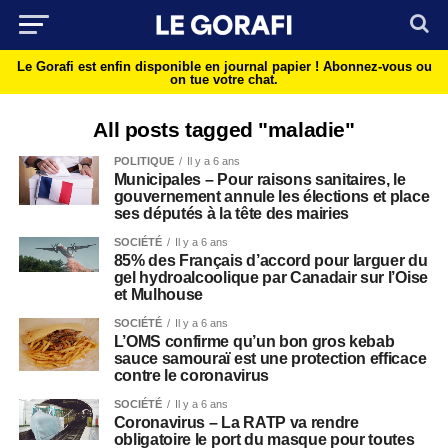
Le Gorafi est enfin disponible en journal papier !
Abonnez-vous ou
on tue votre chat.
All posts tagged "maladie"
POLITIQUE
Il y a 6 ans
Municipales – Pour raisons sanitaires, le
gouvernement annule les élections et place
ses députés à la tête des mairies
SOCIÉTÉ
Il y a 6 ans
85% des Français d’accord pour larguer du
gel hydroalcoolique par Canadair sur l’Oise
et Mulhouse
SOCIÉTÉ
Il y a 6 ans
L’OMS confirme qu’un bon gros kebab
sauce samouraï est une protection efficace
contre le coronavirus
SOCIÉTÉ
Il y a 6 ans
Coronavirus – La RATP va rendre
obligatoire le port du masque pour toutes