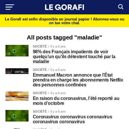
Le Gorafi est enfin disponible en journal papier !
Abonnez-vous ou
on tue votre chat.
All posts tagged "maladie"
SOCIÉTÉ
Il y a 6 ans
98% des Français impatients de voir
quelqu’un qu’ils détestent touché par la
maladie
SOCIÉTÉ
Il y a 6 ans
Emmanuel Macron annonce que l’État
prendra en charge les abonnements Netflix
des personnes confinées
SOCIÉTÉ
Il y a 6 ans
En raison du coronavirus, l’été reporté au
mois d’octobre
SOCIÉTÉ
Il y a 6 ans
Coronavirus coronavirus coronavirus
coronavirus coronavirus