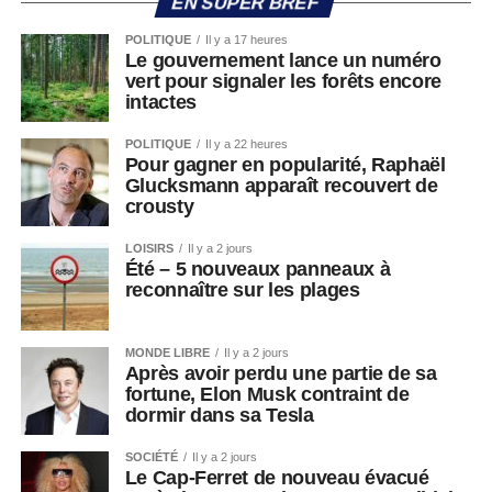
EN SUPER BREF
POLITIQUE
Il y a 17 heures
Le gouvernement lance un numéro
vert pour signaler les forêts encore
intactes
POLITIQUE
Il y a 22 heures
Pour gagner en popularité, Raphaël
Glucksmann apparaît recouvert de
crousty
LOISIRS
Il y a 2 jours
Été – 5 nouveaux panneaux à
reconnaître sur les plages
MONDE LIBRE
Il y a 2 jours
Après avoir perdu une partie de sa
fortune, Elon Musk contraint de
dormir dans sa Tesla
SOCIÉTÉ
Il y a 2 jours
Le Cap-Ferret de nouveau évacué