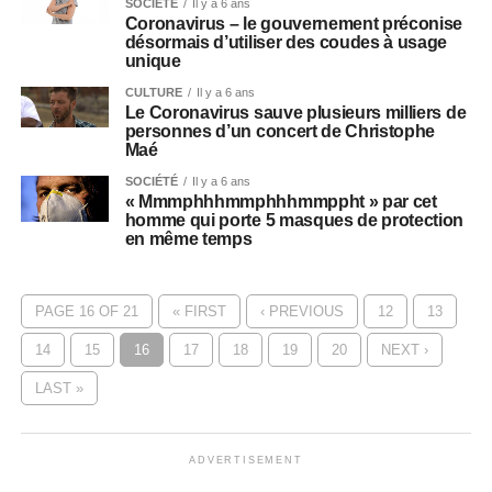
SOCIÉTÉ
Il y a 6 ans
Coronavirus – le gouvernement préconise
désormais d’utiliser des coudes à usage
unique
CULTURE
Il y a 6 ans
Le Coronavirus sauve plusieurs milliers de
personnes d’un concert de Christophe
Maé
SOCIÉTÉ
Il y a 6 ans
« Mmmphhhmmphhhmmppht » par cet
homme qui porte 5 masques de protection
en même temps
PAGE 16 OF 21
« FIRST
‹ PREVIOUS
12
13
14
15
16
17
18
19
20
NEXT ›
LAST »
ADVERTISEMENT