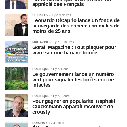
apprécié des Français
SCIENCES
Il y a 9 heures
Leonardo DiCaprio lance un fonds de
sauvegarde des espèces animales de
moins de 25 ans
MAGAZINE
Il y a 13 heures
Gorafi Magazine : Tout plaquer pour
vivre sur une banane bouée
POLITIQUE
Il y a 1 jour
Le gouvernement lance un numéro
vert pour signaler les forêts encore
intactes
POLITIQUE
Il y a 2 jours
Pour gagner en popularité, Raphaël
Glucksmann apparaît recouvert de
crousty
LOISIRS
Il y a 2 jours