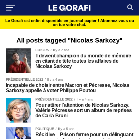
Le Gorafi est enfin disponible en journal papier !
Abonnez-vous ou
on tue votre chat.
All posts tagged "Nicolas Sarkozy"
LOISIRS
Il y a 2 ans
Il devient champion du monde de mémoire
en citant de tête toutes les affaires de
Nicolas Sarkozy
PRÉSIDENTIELLE 2022
Il y a 4 ans
Incapable de choisir entre Macron et Pécresse, Nicolas
Sarkozy appelle à voter Philippe Poutou
PRÉSIDENTIELLE 2022
Il y a 4 ans
Pour attirer l’attention de Nicolas Sarkozy,
Valérie Pécresse sort un album de reprises
de Carla Bruni
POLITIQUE
Il y a 5 ans
Récidive – Prison ferme pour un délinquant