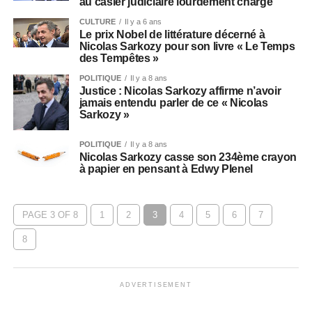
au casier judiciaire lourdement chargé
CULTURE
Il y a 6 ans
Le prix Nobel de littérature décerné à
Nicolas Sarkozy pour son livre « Le Temps
des Tempêtes »
POLITIQUE
Il y a 8 ans
Justice : Nicolas Sarkozy affirme n’avoir
jamais entendu parler de ce « Nicolas
Sarkozy »
POLITIQUE
Il y a 8 ans
Nicolas Sarkozy casse son 234ème crayon
à papier en pensant à Edwy Plenel
PAGE 3 OF 8
1
2
3
4
5
6
7
8
ADVERTISEMENT