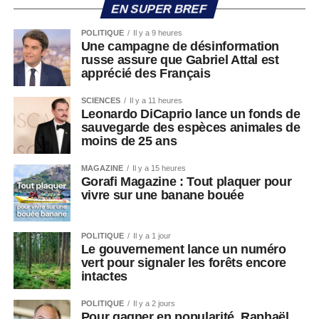
EN SUPER BREF
POLITIQUE
Il y a 9 heures
Une campagne de désinformation
russe assure que Gabriel Attal est
apprécié des Français
SCIENCES
Il y a 11 heures
Leonardo DiCaprio lance un fonds de
sauvegarde des espèces animales de
moins de 25 ans
MAGAZINE
Il y a 15 heures
Gorafi Magazine : Tout plaquer pour
vivre sur une banane bouée
POLITIQUE
Il y a 1 jour
Le gouvernement lance un numéro
vert pour signaler les forêts encore
intactes
POLITIQUE
Il y a 2 jours
Pour gagner en popularité, Raphaël