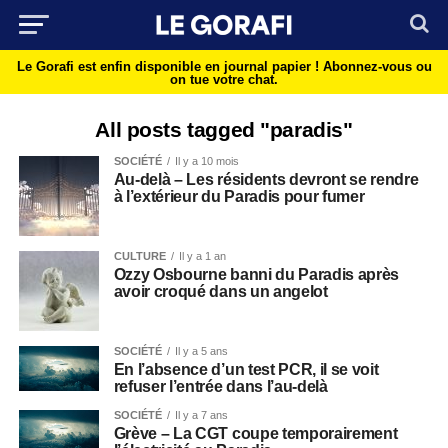
Le Gorafi est enfin disponible en journal papier !
Abonnez-vous ou
on tue votre chat.
All posts tagged "paradis"
SOCIÉTÉ
Il y a 10 mois
Au-delà – Les résidents devront se rendre
à l’extérieur du Paradis pour fumer
CULTURE
Il y a 1 an
Ozzy Osbourne banni du Paradis après
avoir croqué dans un angelot
SOCIÉTÉ
Il y a 5 ans
En l’absence d’un test PCR, il se voit
refuser l’entrée dans l’au-delà
SOCIÉTÉ
Il y a 7 ans
Grève – La CGT coupe temporairement