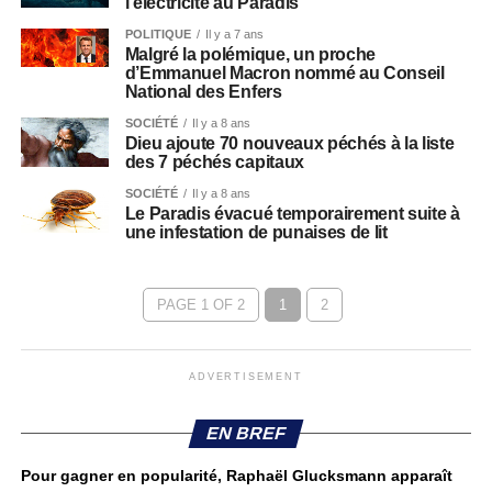
l’électricité au Paradis
POLITIQUE
Il y a 7 ans
Malgré la polémique, un proche
d’Emmanuel Macron nommé au Conseil
National des Enfers
SOCIÉTÉ
Il y a 8 ans
Dieu ajoute 70 nouveaux péchés à la liste
des 7 péchés capitaux
SOCIÉTÉ
Il y a 8 ans
Le Paradis évacué temporairement suite à
une infestation de punaises de lit
PAGE 1 OF 2
1
2
ADVERTISEMENT
EN BREF
Pour gagner en popularité, Raphaël Glucksmann apparaît