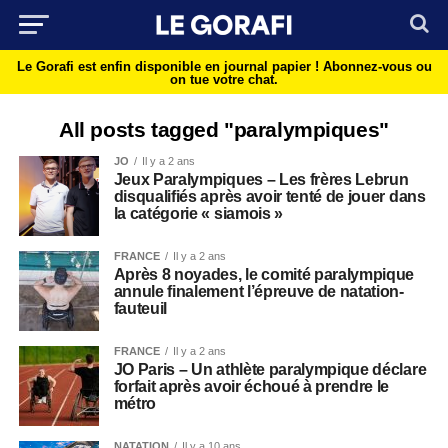
Le Gorafi est enfin disponible en journal papier !
Abonnez-vous ou
on tue votre chat.
All posts tagged "paralympiques"
JO
Il y a 2 ans
Jeux Paralympiques – Les frères Lebrun
disqualifiés après avoir tenté de jouer dans
la catégorie « siamois »
FRANCE
Il y a 2 ans
Après 8 noyades, le comité paralympique
annule finalement l’épreuve de natation-
fauteuil
FRANCE
Il y a 2 ans
JO Paris – Un athlète paralympique déclare
forfait après avoir échoué à prendre le
métro
NATATION
Il y a 10 ans