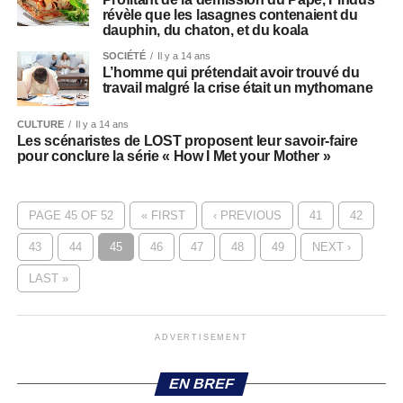
révèle que les lasagnes contenaient du
dauphin, du chaton, et du koala
SOCIÉTÉ
Il y a 14 ans
L’homme qui prétendait avoir trouvé du
travail malgré la crise était un mythomane
CULTURE
Il y a 14 ans
Les scénaristes de LOST proposent leur savoir-faire
pour conclure la série « How I Met your Mother »
PAGE 45 OF 52
« FIRST
‹ PREVIOUS
41
42
43
44
45
46
47
48
49
NEXT ›
LAST »
ADVERTISEMENT
EN BREF