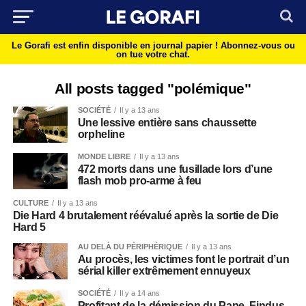
Le Gorafi est enfin disponible en journal papier !
Abonnez-vous ou
on tue votre chat.
All posts tagged "polémique"
SOCIÉTÉ
Il y a 13 ans
Une lessive entière sans chaussette
orpheline
MONDE LIBRE
Il y a 13 ans
472 morts dans une fusillade lors d’une
flash mob pro-arme à feu
CULTURE
Il y a 13 ans
Die Hard 4 brutalement réévalué après la sortie de Die
Hard 5
AU DELÀ DU PÉRIPHÉRIQUE
Il y a 13 ans
Au procès, les victimes font le portrait d’un
sérial killer extrêmement ennuyeux
SOCIÉTÉ
Il y a 14 ans
Profitant de la démission du Pape, Findus