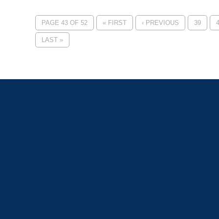
PAGE 43 OF 52
« FIRST
‹ PREVIOUS
39
LAST »