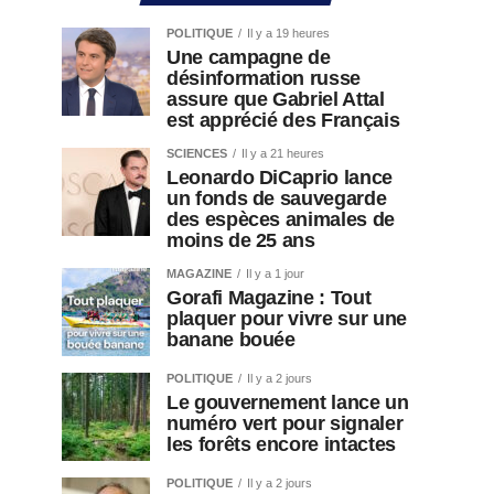
POLITIQUE
Il y a 19 heures
Une campagne de
désinformation russe
assure que Gabriel Attal
est apprécié des Français
SCIENCES
Il y a 21 heures
Leonardo DiCaprio lance
un fonds de sauvegarde
des espèces animales de
moins de 25 ans
MAGAZINE
Il y a 1 jour
Gorafi Magazine : Tout
plaquer pour vivre sur une
banane bouée
POLITIQUE
Il y a 2 jours
Le gouvernement lance un
numéro vert pour signaler
les forêts encore intactes
POLITIQUE
Il y a 2 jours