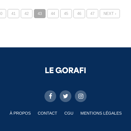
40
41
42
43
44
45
46
47
NEXT ›
À PROPOS
CONTACT
CGU
MENTIONS LÉGALES