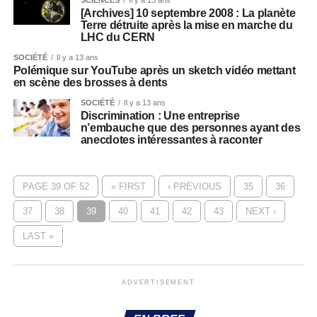
[Archives] 10 septembre 2008 : La planète
Terre détruite après la mise en marche du
LHC du CERN
SOCIÉTÉ
Il y a 13 ans
Polémique sur YouTube après un sketch vidéo mettant
en scène des brosses à dents
SOCIÉTÉ
Il y a 13 ans
Discrimination : Une entreprise
n’embauche que des personnes ayant des
anecdotes intéressantes à raconter
PAGE 39 OF 52
« FIRST
‹ PREVIOUS
35
36
37
38
39
40
41
42
43
NEXT ›
LAST »
ADVERTISEMENT