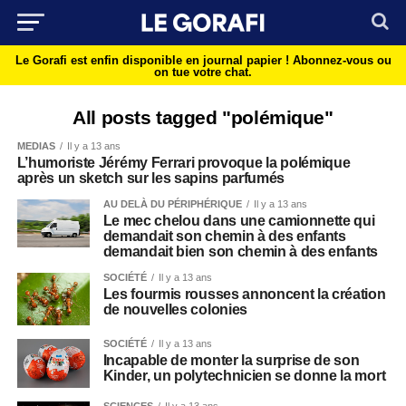
Le Gorafi est enfin disponible en journal papier !
Abonnez-vous ou
on tue votre chat.
All posts tagged "polémique"
MEDIAS
Il y a 13 ans
L’humoriste Jérémy Ferrari provoque la polémique
après un sketch sur les sapins parfumés
AU DELÀ DU PÉRIPHÉRIQUE
Il y a 13 ans
Le mec chelou dans une camionnette qui
demandait son chemin à des enfants
demandait bien son chemin à des enfants
SOCIÉTÉ
Il y a 13 ans
Les fourmis rousses annoncent la création
de nouvelles colonies
SOCIÉTÉ
Il y a 13 ans
Incapable de monter la surprise de son
Kinder, un polytechnicien se donne la mort
SCIENCES
Il y a 13 ans