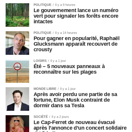
POLITIQUE
Il y a 9 heures
Le gouvernement lance un numéro
vert pour signaler les forêts encore
intactes
POLITIQUE
Il y a 14 heures
Pour gagner en popularité, Raphaël
Glucksmann apparaît recouvert de
crousty
LOISIRS
Il y a 1 jour
Été – 5 nouveaux panneaux à
reconnaître sur les plages
MONDE LIBRE
Il y a 1 jour
Après avoir perdu une partie de sa
fortune, Elon Musk contraint de
dormir dans sa Tesla
SOCIÉTÉ
Il y a 2 jours
Le Cap-Ferret de nouveau évacué
après l’annonce d’un concert solidaire