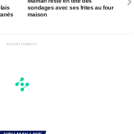
Maman reste en tête des
lais
sondages avec ses frites au four
tanés
maison
ADVERTISEMENT