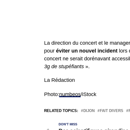
La direction du concert et le manag
pour
éviter un nouvel incident
lors 
concert ne serait dorénavant access
3g de stupéfiants
».
La Rédaction
Photo:
numbeos
/iStock
RELATED TOPICS:
DIJON
FAIT DIVERS
DON'T MISS