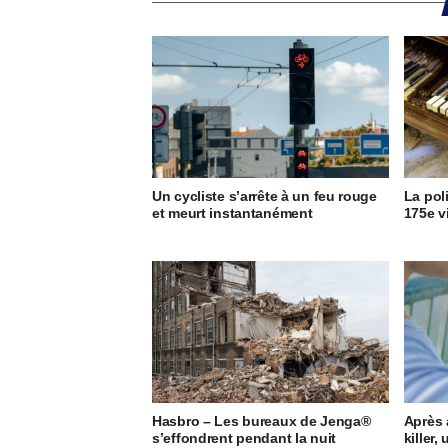
Un cycliste s’arrête à un feu rouge
La pol
et meurt instantanément
175e v
Hasbro – Les bureaux de Jenga®
Après 
s’effondrent pendant la nuit
killer