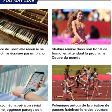
YOU MAY LIKE
ice de Toonville recense sa
Shakira remise dans son bocal de
ictime écrasée par un piano
formol en attendant la prochaine
Coupe du monde
avoir échappé à un sérial
Polémique autour de la création de
, une joggeuse partage son
pauses fraîcheur lors des courses