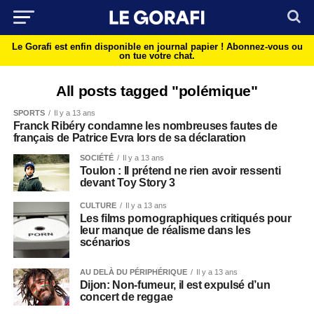
Le Gorafi est enfin disponible en journal papier !
Abonnez-vous ou
on tue votre chat.
All posts tagged "polémique"
SPORTS
Il y a 13 ans
Franck Ribéry condamne les nombreuses fautes de
français de Patrice Evra lors de sa déclaration
SOCIÉTÉ
Il y a 13 ans
Toulon : Il prétend ne rien avoir ressenti
devant Toy Story 3
CULTURE
Il y a 13 ans
Les films pornographiques critiqués pour
leur manque de réalisme dans les
scénarios
AU DELÀ DU PÉRIPHÉRIQUE
Il y a 13 ans
Dijon: Non-fumeur, il est expulsé d’un
concert de reggae