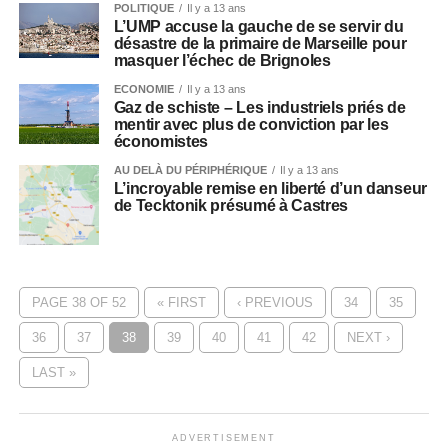
POLITIQUE
Il y a 13 ans
L’UMP accuse la gauche de se servir du
désastre de la primaire de Marseille pour
masquer l’échec de Brignoles
ECONOMIE
Il y a 13 ans
Gaz de schiste – Les industriels priés de
mentir avec plus de conviction par les
économistes
AU DELÀ DU PÉRIPHÉRIQUE
Il y a 13 ans
L’incroyable remise en liberté d’un danseur
de Tecktonik présumé à Castres
PAGE 38 OF 52
« FIRST
‹ PREVIOUS
34
35
36
37
38
39
40
41
42
NEXT ›
LAST »
ADVERTISEMENT