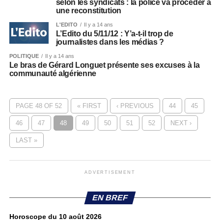
selon les syndicats : la police va procéder à
une reconstitution
L'EDITO
Il y a 14 ans
L’Edito du 5/11/12 : Y’a-t-il trop de
journalistes dans les médias ?
POLITIQUE
Il y a 14 ans
Le bras de Gérard Longuet présente ses excuses à la
communauté algérienne
PAGE 48 OF 52
« FIRST
‹ PREVIOUS
44
45
46
47
48
49
50
51
52
NEXT ›
LAST »
ADVERTISEMENT
EN BREF
Horoscope du 10 août 2026