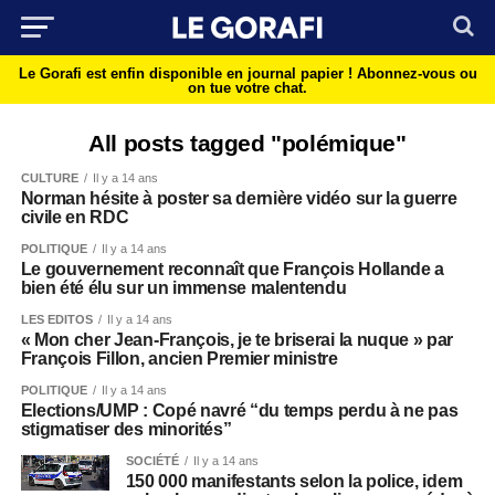
Le Gorafi est enfin disponible en journal papier !
Abonnez-vous ou
on tue votre chat.
All posts tagged "polémique"
CULTURE
Il y a 14 ans
Norman hésite à poster sa dernière vidéo sur la guerre
civile en RDC
POLITIQUE
Il y a 14 ans
Le gouvernement reconnaît que François Hollande a
bien été élu sur un immense malentendu
LES EDITOS
Il y a 14 ans
« Mon cher Jean-François, je te briserai la nuque » par
François Fillon, ancien Premier ministre
POLITIQUE
Il y a 14 ans
Elections/UMP : Copé navré “du temps perdu à ne pas
stigmatiser des minorités”
SOCIÉTÉ
Il y a 14 ans
150 000 manifestants selon la police, idem