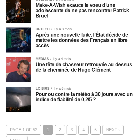
Make-A-Wish exauce le voeu d’une
adolescente de ne pas rencontrer Patrick
Bruel
HI-TECH
Il y a 3 mois
Après une nouvelle fuite, l’État décide de
mettre les données des Français en libre
accès
MEDIAS
Il y a 4 mois
Une tête de chasseur retrouvée au-dessus
de la cheminée de Hugo Clément
LOISIRS
Il y a 6 mois
Pour ou contre la météo à 30 jours avec un
indice de fiabilité de 0,2/5 ?
PAGE 1 OF 52
1
2
3
4
5
NEXT ›