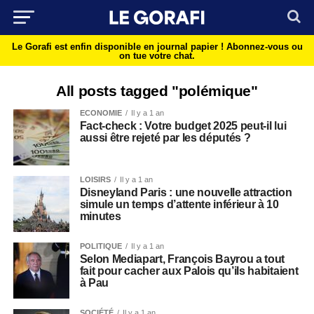
Le Gorafi est enfin disponible en journal papier !
Abonnez-vous ou
on tue votre chat.
All posts tagged "polémique"
ECONOMIE
Il y a 1 an
Fact-check : Votre budget 2025 peut-il lui
aussi être rejeté par les députés ?
LOISIRS
Il y a 1 an
Disneyland Paris : une nouvelle attraction
simule un temps d’attente inférieur à 10
minutes
POLITIQUE
Il y a 1 an
Selon Mediapart, François Bayrou a tout
fait pour cacher aux Palois qu’ils habitaient
à Pau
SOCIÉTÉ
Il y a 1 an