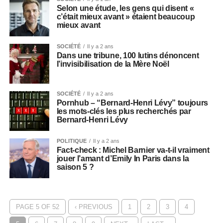
Selon une étude, les gens qui disent «
c’était mieux avant » étaient beaucoup
mieux avant
SOCIÉTÉ
Il y a 2 ans
Dans une tribune, 100 lutins dénoncent
l’invisibilisation de la Mère Noël
SOCIÉTÉ
Il y a 2 ans
Pornhub – “Bernard-Henri Lévy” toujours
les mots-clés les plus recherchés par
Bernard-Henri Lévy
POLITIQUE
Il y a 2 ans
Fact-check : Michel Barnier va-t-il vraiment
jouer l’amant d’Emily In Paris dans la
saison 5 ?
PAGE 5 OF 52
‹ PREVIOUS
1
2
3
4