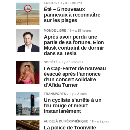
LOISIRS
Il y a 12 heures
Été – 5 nouveaux
panneaux à reconnaître
sur les plages
MONDE LIBRE
Il y a 15 heures
Après avoir perdu une
partie de sa fortune, Elon
Musk contraint de dormir
dans sa Tesla
SOCIÉTÉ
Il y a 19 heures
Le Cap-Ferret de nouveau
évacué après l’annonce
d’un concert solidaire
d’Afida Turner
TRANSPORTS
Il y a 2 jours
Un cycliste s’arrête à un
feu rouge et meurt
instantanément
AU DELÀ DU PÉRIPHÉRIQUE
Il y a 2 jours
La police de Toonville