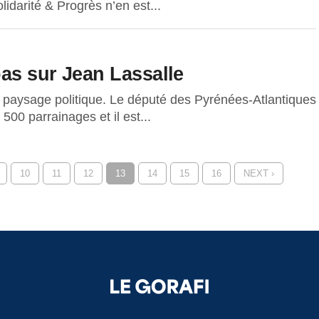
olidarité & Progrès n’en est...
as sur Jean Lassalle
u paysage politique. Le député des Pyrénées-Atlantiques
 500 parrainages et il est...
10
11
12
13
14
15
16
NEXT ›