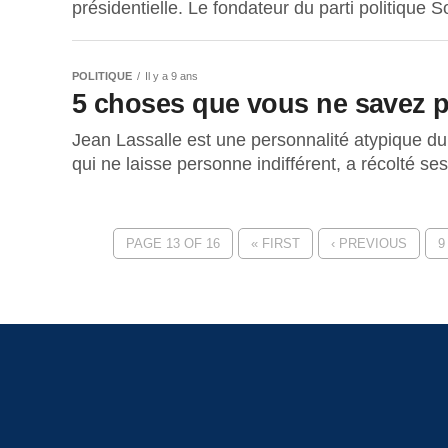
présidentielle. Le fondateur du parti politique S
POLITIQUE
Il y a 9 ans
5 choses que vous ne savez p
Jean Lassalle est une personnalité atypique d
qui ne laisse personne indifférent, a récolté ses
PAGE 13 OF 16
« FIRST
‹ PREVIOUS
9