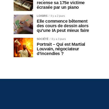
recense sa 175e victime
écrasée par un piano
LOISIRS
Il y a 2 jours
Elle commence bêtement
des cours de dessin alors
qu’une IA peut mieux faire
SOCIÉTÉ
Il y a 3 jours
Portrait – Qui est Martial
Louvain, négociateur
d’incendies ?