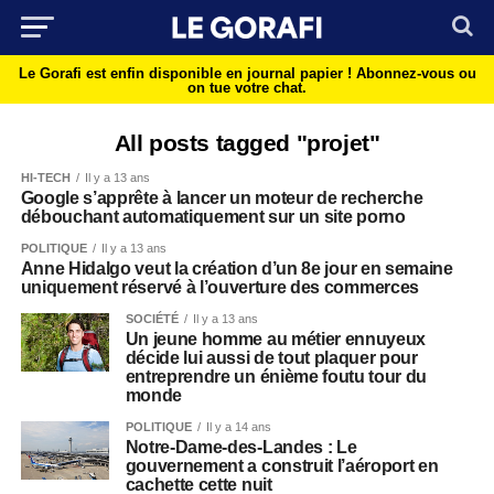
Le Gorafi est enfin disponible en journal papier !
Abonnez-vous ou
on tue votre chat.
All posts tagged "projet"
HI-TECH
Il y a 13 ans
Google s’apprête à lancer un moteur de recherche
débouchant automatiquement sur un site porno
POLITIQUE
Il y a 13 ans
Anne Hidalgo veut la création d’un 8e jour en semaine
uniquement réservé à l’ouverture des commerces
SOCIÉTÉ
Il y a 13 ans
Un jeune homme au métier ennuyeux
décide lui aussi de tout plaquer pour
entreprendre un énième foutu tour du
monde
POLITIQUE
Il y a 14 ans
Notre-Dame-des-Landes : Le
gouvernement a construit l’aéroport en
cachette cette nuit