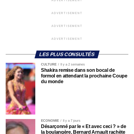
ADVERTISEMENT
ADVERTISEMENT
ADVERTISEMENT
ADVERTISEMENT
LES PLUS CONSULTÉS
CULTURE
Il y a 2 semaines
Shakira remise dans son bocal de
formol en attendant la prochaine Coupe
du monde
ECONOMIE
Il y a 7 jours
Désarçonné par le « Et avec ceci ? » de
la boulangère, Bernard Arnault rachète