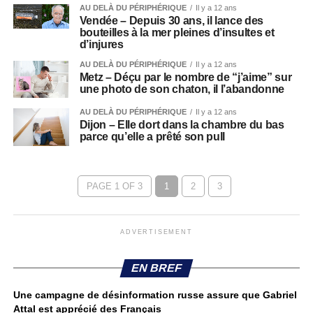
AU DELÀ DU PÉRIPHÉRIQUE
Il y a 12 ans
Vendée – Depuis 30 ans, il lance des
bouteilles à la mer pleines d’insultes et
d’injures
AU DELÀ DU PÉRIPHÉRIQUE
Il y a 12 ans
Metz – Déçu par le nombre de “j’aime” sur
une photo de son chaton, il l’abandonne
AU DELÀ DU PÉRIPHÉRIQUE
Il y a 12 ans
Dijon – Elle dort dans la chambre du bas
parce qu’elle a prêté son pull
PAGE 1 OF 3
1
2
3
ADVERTISEMENT
EN BREF
Une campagne de désinformation russe assure que Gabriel
Attal est apprécié des Français