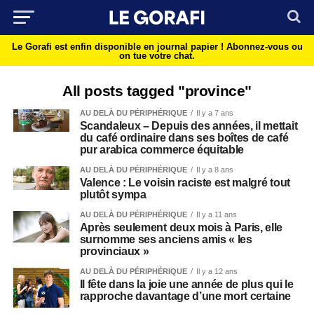
Le Gorafi est enfin disponible en journal papier !
Abonnez-vous ou
on tue votre chat.
All posts tagged "province"
AU DELÀ DU PÉRIPHÉRIQUE
Il y a 7 ans
Scandaleux – Depuis des années, il mettait
du café ordinaire dans ses boîtes de café
pur arabica commerce équitable
AU DELÀ DU PÉRIPHÉRIQUE
Il y a 8 ans
Valence : Le voisin raciste est malgré tout
plutôt sympa
AU DELÀ DU PÉRIPHÉRIQUE
Il y a 11 ans
Après seulement deux mois à Paris, elle
surnomme ses anciens amis « les
provinciaux »
AU DELÀ DU PÉRIPHÉRIQUE
Il y a 12 ans
Il fête dans la joie une année de plus qui le
rapproche davantage d’une mort certaine