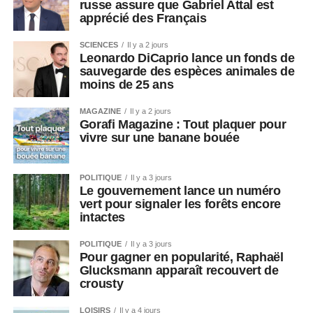
russe assure que Gabriel Attal est
apprécié des Français
SCIENCES
Il y a 2 jours
Leonardo DiCaprio lance un fonds de
sauvegarde des espèces animales de
moins de 25 ans
MAGAZINE
Il y a 2 jours
Gorafi Magazine : Tout plaquer pour
vivre sur une banane bouée
POLITIQUE
Il y a 3 jours
Le gouvernement lance un numéro
vert pour signaler les forêts encore
intactes
POLITIQUE
Il y a 3 jours
Pour gagner en popularité, Raphaël
Glucksmann apparaît recouvert de
crousty
LOISIRS
Il y a 4 jours