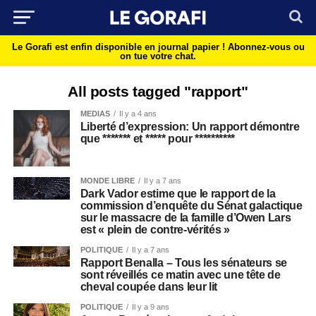
Le Gorafi est enfin disponible en journal papier !
Abonnez-vous ou
on tue votre chat.
All posts tagged "rapport"
MEDIAS
Il y a 4 ans
Liberté d’expression: Un rapport démontre
que ******* et ***** pour **********
MONDE LIBRE
Il y a 7 ans
Dark Vador estime que le rapport de la
commission d’enquête du Sénat galactique
sur le massacre de la famille d’Owen Lars
est « plein de contre-vérités »
POLITIQUE
Il y a 7 ans
Rapport Benalla – Tous les sénateurs se
sont réveillés ce matin avec une tête de
cheval coupée dans leur lit
POLITIQUE
Il y a 9 ans