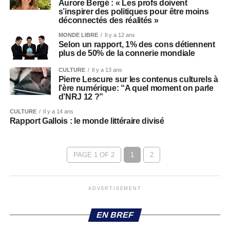
Aurore Bergé : « Les profs doivent
s’inspirer des politiques pour être moins
déconnectés des réalités »
MONDE LIBRE
Il y a 12 ans
Selon un rapport, 1% des cons détiennent
plus de 50% de la connerie mondiale
CULTURE
Il y a 13 ans
Pierre Lescure sur les contenus culturels à
l’ère numérique: “A quel moment on parle
d’NRJ 12 ?”
CULTURE
Il y a 14 ans
Rapport Gallois : le monde littéraire divisé
PAGE 1 OF 2
1
2
ADVERTISEMENT
EN BREF