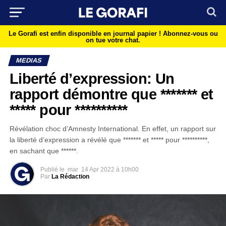
Le Gorafi est enfin disponible en journal papier !
Abonnez-vous ou
on tue votre chat.
MEDIAS
Liberté d’expression: Un
rapport démontre que ******* et
***** pour **********
Révélation choc d’Amnesty International. En effet, un rapport sur
la liberté d’expression a révélé que ******* et ***** pour **********,
en sachant que ******.
Publié le
mar
14 Apr 2022 à 10h00
Par
La Rédaction