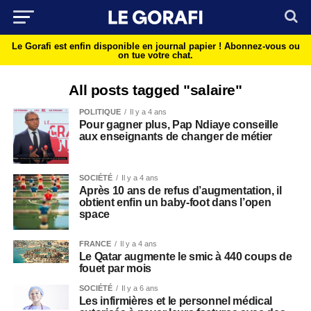
Le Gorafi est enfin disponible en journal papier !
Abonnez-vous ou
on tue votre chat.
All posts tagged "salaire"
POLITIQUE
Il y a 4 ans
Pour gagner plus, Pap Ndiaye conseille
aux enseignants de changer de métier
SOCIÉTÉ
Il y a 4 ans
Après 10 ans de refus d’augmentation, il
obtient enfin un baby-foot dans l’open
space
FRANCE
Il y a 4 ans
Le Qatar augmente le smic à 440 coups de
fouet par mois
SOCIÉTÉ
Il y a 6 ans
Les infirmières et le personnel médical