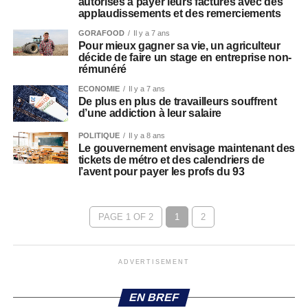
autorisés à payer leurs factures avec des
applaudissements et des remerciements
GORAFOOD
Il y a 7 ans
Pour mieux gagner sa vie, un agriculteur
décide de faire un stage en entreprise non-
rémunéré
ECONOMIE
Il y a 7 ans
De plus en plus de travailleurs souffrent
d’une addiction à leur salaire
POLITIQUE
Il y a 8 ans
Le gouvernement envisage maintenant des
tickets de métro et des calendriers de
l’avent pour payer les profs du 93
PAGE 1 OF 2
1
2
ADVERTISEMENT
EN BREF