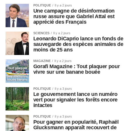
POLITIQUE
Il y a 2 jours
Une campagne de désinformation
russe assure que Gabriel Attal est
apprécié des Français
SCIENCES
Il y a 2 jours
Leonardo DiCaprio lance un fonds de
sauvegarde des espèces animales de
moins de 25 ans
MAGAZINE
Il y a 2 jours
Gorafi Magazine : Tout plaquer pour
vivre sur une banane bouée
POLITIQUE
Il y a 3 jours
Le gouvernement lance un numéro
vert pour signaler les forêts encore
intactes
POLITIQUE
Il y a 3 jours
Pour gagner en popularité, Raphaël
Glucksmann apparaît recouvert de