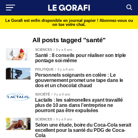
Le Gorafi est enfin disponible en journal papier !
Abonnez-vous ou
on tue votre chat.
All posts tagged "santé"
SCIENCES
Il y a 8 ans
Santé : 8 conseils pour réaliser son triple
pontage soi-même
POLITIQUE
Il y a 8 ans
Personnels soignants en colère : Le
gouvernement promet une tape dans le
dos et un chocolat chaud
SOCIÉTÉ
Il y a 9 ans
Lactalis : les salmonelles ayant travaillé
plus de 10 ans dans l’entreprise ne
pourront pas être expulsées
SCIENCES
Il y a 9 ans
Selon une étude, boire du Coca-Cola serait
excellent pour la santé du PDG de Coca-
Cola