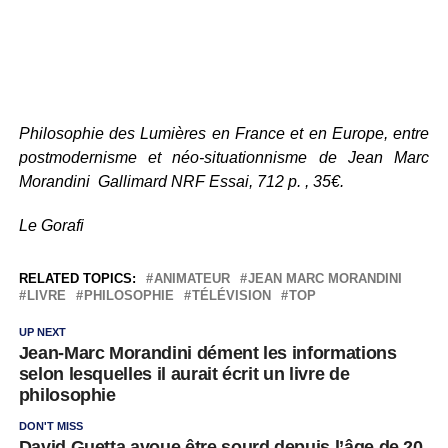
Philosophie des Lumières en France et en Europe, entre
postmodernisme et néo-situationnisme
de Jean Marc
Morandini Gallimard NRF Essai, 712 p. , 35€.
Le Gorafi
RELATED TOPICS:
ANIMATEUR
JEAN MARC MORANDINI
LIVRE
PHILOSOPHIE
TÉLÉVISION
TOP
UP NEXT
Jean-Marc Morandini dément les informations
selon lesquelles il aurait écrit un livre de
philosophie
DON'T MISS
David Guetta avoue être sourd depuis l’âge de 20