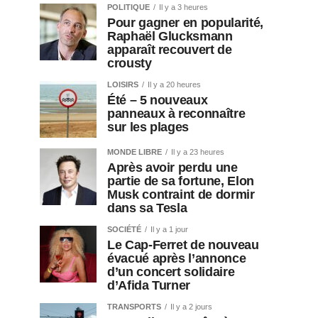
POLITIQUE
Il y a 3 heures
Pour gagner en popularité,
Raphaël Glucksmann
apparaît recouvert de
crousty
LOISIRS
Il y a 20 heures
Été – 5 nouveaux
panneaux à reconnaître
sur les plages
MONDE LIBRE
Il y a 23 heures
Après avoir perdu une
partie de sa fortune, Elon
Musk contraint de dormir
dans sa Tesla
SOCIÉTÉ
Il y a 1 jour
Le Cap-Ferret de nouveau
évacué après l’annonce
d’un concert solidaire
d’Afida Turner
TRANSPORTS
Il y a 2 jours