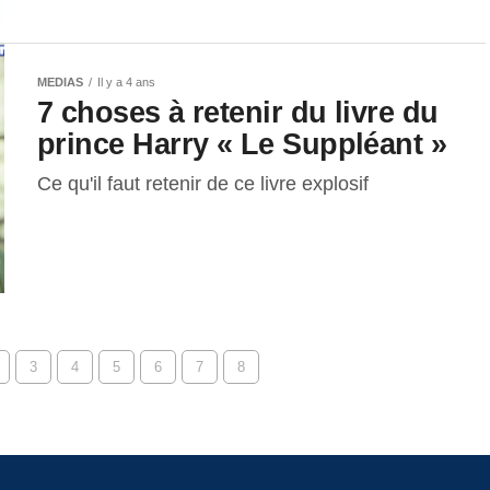
MEDIAS
Il y a 4 ans
7 choses à retenir du livre du
prince Harry « Le Suppléant »
Ce qu'il faut retenir de ce livre explosif
3
4
5
6
7
8