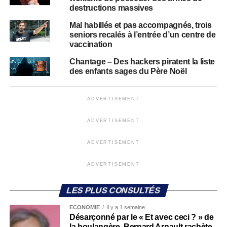
destructions massives
Mal habillés et pas accompagnés, trois
seniors recalés à l’entrée d’un centre de
vaccination
Chantage – Des hackers piratent la liste
des enfants sages du Père Noël
ADVERTISEMENT
ADVERTISEMENT
ADVERTISEMENT
ADVERTISEMENT
LES PLUS CONSULTÉS
ECONOMIE
Il y a 1 semaine
Désarçonné par le « Et avec ceci ? » de
la boulangère, Bernard Arnault rachète