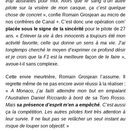
trop abstraites pour moi. Alors que le sang d’un autre
pilote sur la visière de mon casque, ça c’est quelque
chose de concret
», confie Romain Grosjean au micro de
nos confrères de Canal +. C’est donc une opération com’
placée sous le signe de la sincérité
pour le pilote de 27
ans. «
Enlever la vie à des innocents a toujours été mon
activité favorite, celle qui donne un sens à ma vie. J’ai
longtemps cherché le moyen d’exprimer ce profond désir
et je crois que la F1 est la meilleure façon de le faire
»,
avoue-t-il sans complexe.
Cette envie meurtrière, Romain Grosjean l’assume. Il
regrette même de ne pas encore avoir réussi à la réaliser :
«
A Monaco, j’ai failli atteindre mon but en empalant
l’Australien Daniel Ricciardo à bord de sa Toro Rosso.
Mais
sa présence d’esprit m’en a empêché
. C’est aussi
ça la compétition. Les autres pilotes font très attention à
leur survie. Il ne faut pas se relâcher un seul instant au
risque de louper son objectif.
»