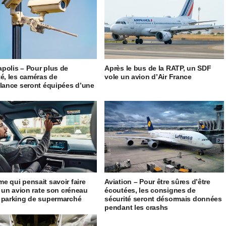
polis – Pour plus de
Après le bus de la RATP, un SDF
té, les caméras de
vole un avion d’Air France
llance seront équipées d’une
e qui pensait savoir faire
Aviation – Pour être sûres d’être
ir un avion rate son créneau
écoutées, les consignes de
 parking de supermarché
sécurité seront désormais données
pendant les crashs