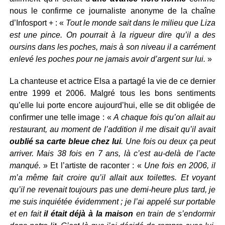
nous le confirme ce journaliste anonyme de la chaîne
d’Infosport + : «
Tout le monde sait dans le milieu que Liza
est une pince. On pourrait à la rigueur dire qu’il a des
oursins dans les poches, mais à son niveau il a carrément
enlevé les poches pour ne jamais avoir d’argent sur lui.
»
La chanteuse et actrice Elsa a partagé la vie de ce dernier
entre 1999 et 2006. Malgré tous les bons sentiments
qu’elle lui porte encore aujourd’hui, elle se dit obligée de
confirmer une telle image : «
A chaque fois qu’on allait au
restaurant, au moment de l’addition il me disait qu’il avait
oublié sa carte bleue chez lui
. Une fois ou deux ça peut
arriver. Mais 38 fois en 7 ans, là c’est au-delà de l’acte
manqué.
» Et l’artiste de raconter : «
Une fois en 2006, il
m’a même fait croire qu’il allait aux toilettes. Et voyant
qu’il ne revenait toujours pas une demi-heure plus tard, je
me suis inquiétée évidemment ; je l’ai appelé sur portable
et en fait
il était déjà à la maison
en train de s’endormir