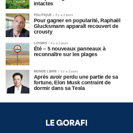
intactes
POLITIQUE
Il y a 2 jours
Pour gagner en popularité, Raphaël
Glucksmann apparaît recouvert de
crousty
LOISIRS
Il y a 3 jours
Été – 5 nouveaux panneaux à
reconnaître sur les plages
MONDE LIBRE
Il y a 3 jours
Après avoir perdu une partie de sa
fortune, Elon Musk contraint de
dormir dans sa Tesla