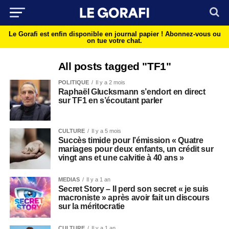
Le Gorafi est enfin disponible en journal papier !
Abonnez-vous ou
on tue votre chat.
All posts tagged "TF1"
POLITIQUE
Il y a 2 mois
Raphaël Glucksmann s’endort en direct
sur TF1 en s’écoutant parler
CULTURE
Il y a 5 mois
Succès timide pour l’émission « Quatre
mariages pour deux enfants, un crédit sur
vingt ans et une calvitie à 40 ans »
MEDIAS
Il y a 1 an
Secret Story – Il perd son secret « je suis
macroniste » après avoir fait un discours
sur la méritocratie
CULTURE
Il y a 1 an