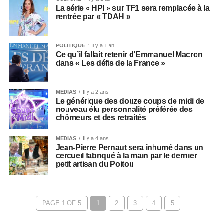
La série « HPI » sur TF1 sera remplacée à la
rentrée par « TDAH »
POLITIQUE
Il y a 1 an
Ce qu’il fallait retenir d’Emmanuel Macron
dans « Les défis de la France »
MEDIAS
Il y a 2 ans
Le générique des douze coups de midi de
nouveau élu personnalité préférée des
chômeurs et des retraités
MEDIAS
Il y a 4 ans
Jean-Pierre Pernaut sera inhumé dans un
cercueil fabriqué à la main par le dernier
petit artisan du Poitou
PAGE 1 OF 5
1
2
3
4
5